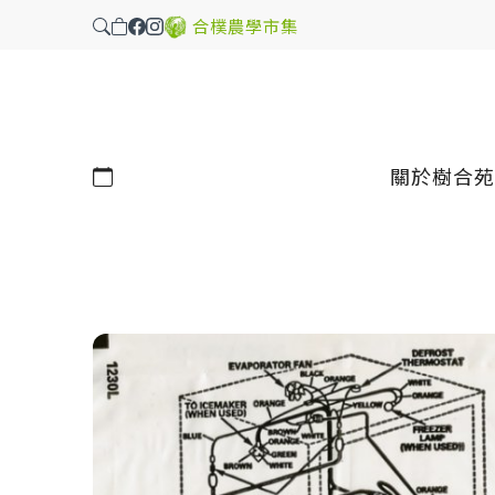
合樸農學市集
行事曆
關於樹合苑