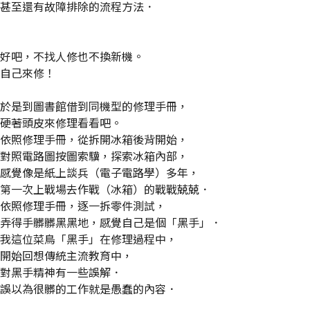
甚至還有故障排除的流程方法．
好吧，不找人修也不換新機。
自己來修！
於是到圖書館借到同機型的修理手冊，
硬著頭皮來修理看看吧。
依照修理手冊，從拆開冰箱後背開始，
對照電路圖按圖索驥，探索冰箱內部，
感覺像是紙上談兵（電子電路學）多年，
第一次上戰場去作戰（冰箱）的戰戰兢兢．
依照修理手冊，逐一拆零件測試，
弄得手髒髒黑黑地，感覺自己是個「黑手」．
我這位菜鳥「黑手」在修理過程中，
開始回想傳統主流教育中，
對黑手精神有一些誤解．
誤以為很髒的工作就是愚蠢的內容．