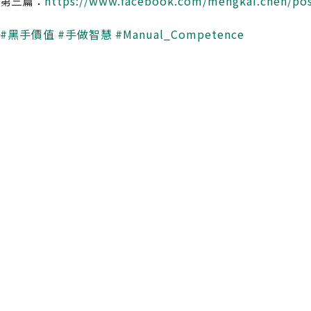
第三篇：
https://www.facebook.com/mengkai.chen/po
#黑手價值
#手做智慧
#Manual_Competence