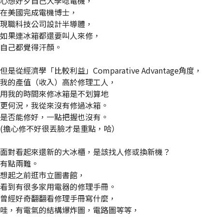
心想好歹自己大學唸電機，
在美國完成電機博士，
現職科技公司設計半導體，
如果連冰箱都還要叫人來修，
自己都覺得汗顏。
但是從經濟學「比較利益」Comparative Advantage角度，
我的產值（收入）高於修理工人，
用我的時間來修冰箱是不划算地
更何況，我從來沒有修過冰箱。
是否能修好，一點把握也沒有。
(擔心修不好很丟臉才是重點，哈）
面對看起來還新的大冰櫃，是該找人修或換新機？
有點兩難。
想起之前逛市立圖書館，
看到有很多家用電器的修理手冊。
曾經好奇翻翻看修理手冊寫什麼，
哇，有電氣的結構爆炸圖，電路圖等等，