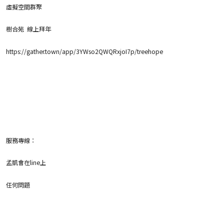
虛擬空間群聚
樹合苑 線上拜年
https://gather.town/app/3YWso2QWQRxjoI7p/treehope
服務專線：
孟凱會在line上
任何問題