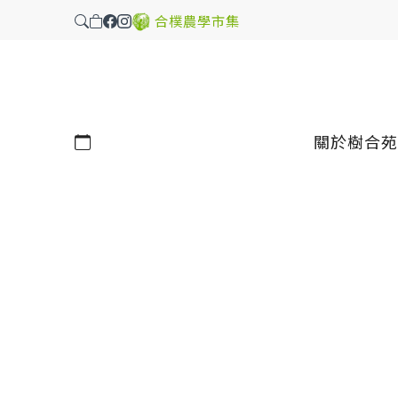
合樸農學市集
行事曆
關於樹合苑